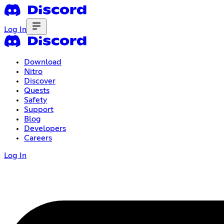
Log In
Download
Nitro
Discover
Quests
Safety
Support
Blog
Developers
Careers
Log In