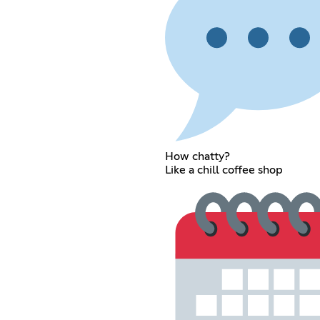
How chatty?
Like a chill coffee shop