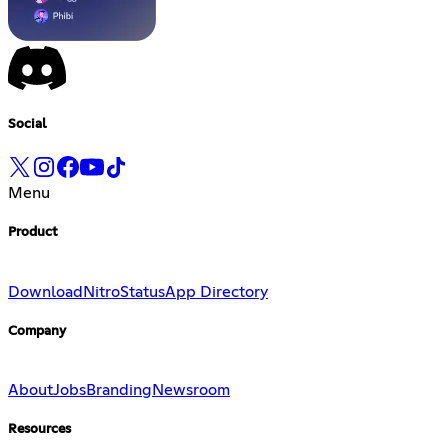
Social
Menu
Product
Download
Nitro
Status
App Directory
Company
About
Jobs
Branding
Newsroom
Resources