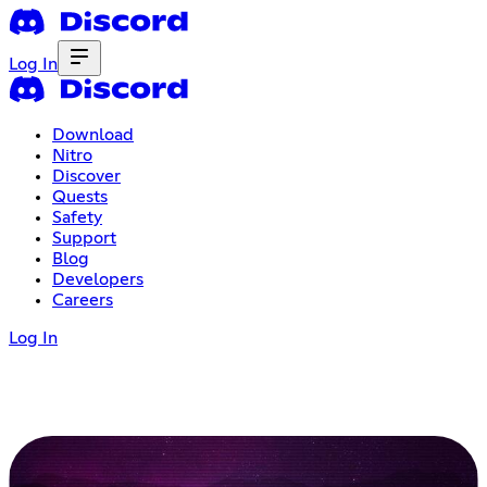
Log In
Download
Nitro
Discover
Quests
Safety
Support
Blog
Developers
Careers
Log In