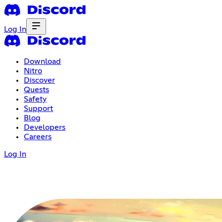
Log In
Download
Nitro
Discover
Quests
Safety
Support
Blog
Developers
Careers
Log In