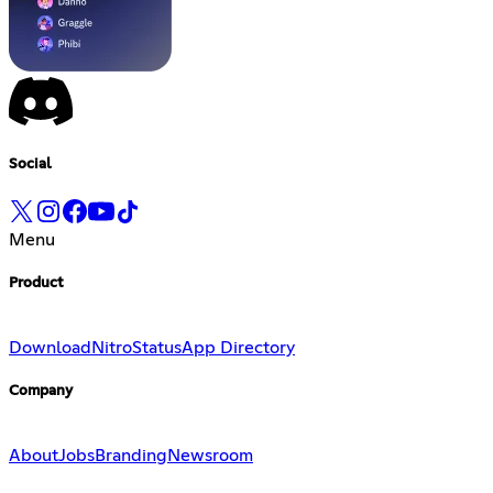
Social
Menu
Product
Download
Nitro
Status
App Directory
Company
About
Jobs
Branding
Newsroom