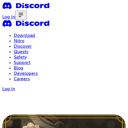
Log In
Download
Nitro
Discover
Quests
Safety
Support
Blog
Developers
Careers
Log In