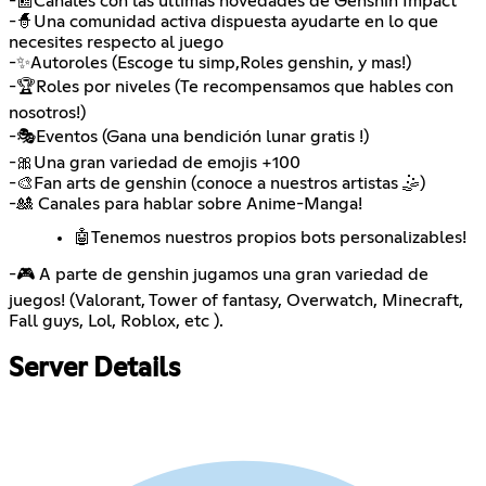
-📰Canales con las últimas novedades de Genshin Impact
-🧙Una comunidad activa dispuesta ayudarte en lo que
necesites respecto al juego
-✨Autoroles (Escoge tu simp,Roles genshin, y mas!)
-🏆Roles por niveles (Te recompensamos que hables con
nosotros!)
-🎭Eventos (Gana una bendición lunar gratis !)
-🎀Una gran variedad de emojis +100
-🎨Fan arts de genshin (conoce a nuestros artistas 🤹)
-🎎 Canales para hablar sobre Anime-Manga!
🤖Tenemos nuestros propios bots personalizables!
-🎮 A parte de genshin jugamos una gran variedad de
juegos! (Valorant, Tower of fantasy, Overwatch, Minecraft,
Fall guys, Lol, Roblox, etc ).
Server Details