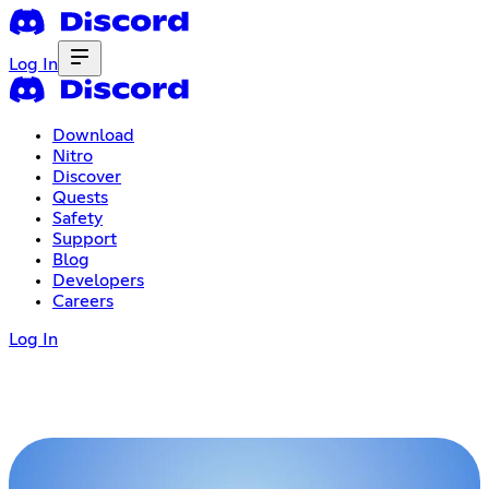
Log In
Download
Nitro
Discover
Quests
Safety
Support
Blog
Developers
Careers
Log In