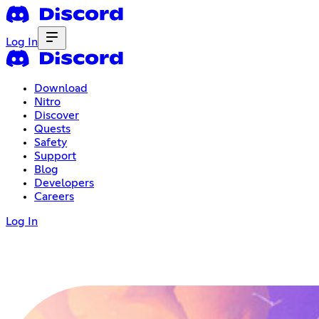
Log In
Download
Nitro
Discover
Quests
Safety
Support
Blog
Developers
Careers
Log In