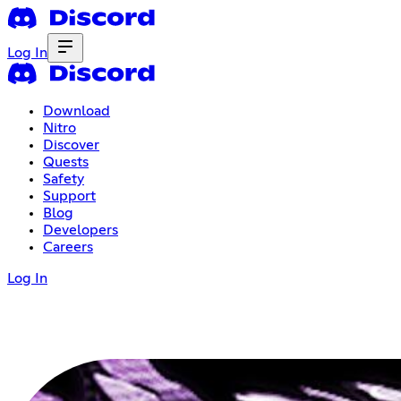
Log In
Download
Nitro
Discover
Quests
Safety
Support
Blog
Developers
Careers
Log In