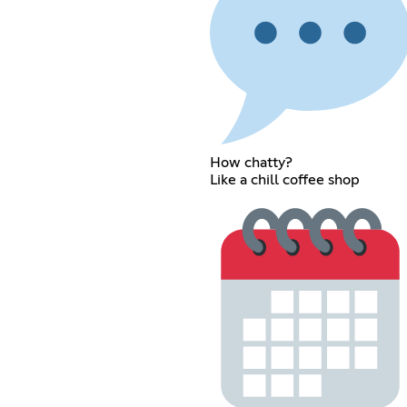
How chatty?
Like a chill coffee shop