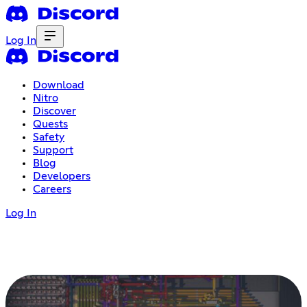
Log In
Download
Nitro
Discover
Quests
Safety
Support
Blog
Developers
Careers
Log In