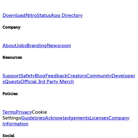
Download
Nitro
Status
App Directory
Company
About
Jobs
Branding
Newsroom
Resources
Support
Safety
Blog
Feedback
Creators
Community
Developer
s
Quests
Official 3rd Party Merch
Policies
Terms
Privacy
Cookie
Settings
Guidelines
Acknowledgements
Licenses
Company
Information
Social