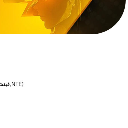
جميع مودات العاب القاتشا في مكان واحد بشكل مجاني. (قينشن امباكت,وذرنك ويفز,هونكاي ستار,زينلس زون,NTE)