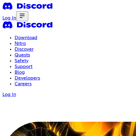
Log In
Download
Nitro
Discover
Quests
Safety
Support
Blog
Developers
Careers
Log In