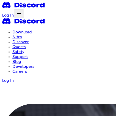
Log In
Download
Nitro
Discover
Quests
Safety
Support
Blog
Developers
Careers
Log In