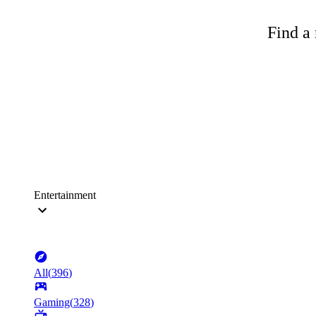
Find a 
Entertainment
All
(
396
)
Gaming
(
328
)