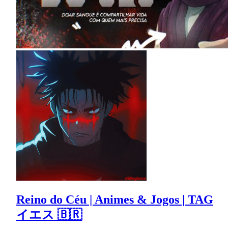
Reino do Céu | Animes & Jogos | TAG
イエス 🇧🇷