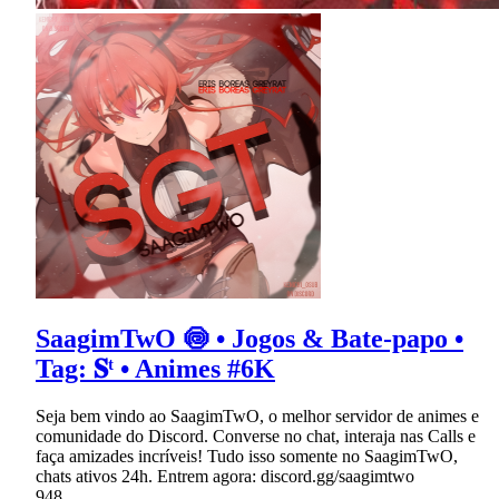
SaagimTwO 🍥 • Jogos & Bate-papo •
Tag: 𝐒ᵗ • Animes #6K
Seja bem vindo ao SaagimTwO, o melhor servidor de animes e
comunidade do Discord. Converse no chat, interaja nas Calls e
faça amizades incríveis! Tudo isso somente no SaagimTwO,
chats ativos 24h. Entrem agora: discord.gg/saagimtwo
948