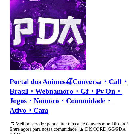
Portal dos Animes🍒Conversa・Call・
Brasil・Webnamoro・Gf・Pv On・
Jogos・Namoro・Comunidade・
Ativo・Cam
🦋 Melhor servidor para entrar em call e conversar no Discord!
Entre agora para nossa comunidade: 🎀 DISCORD.GG/PDA