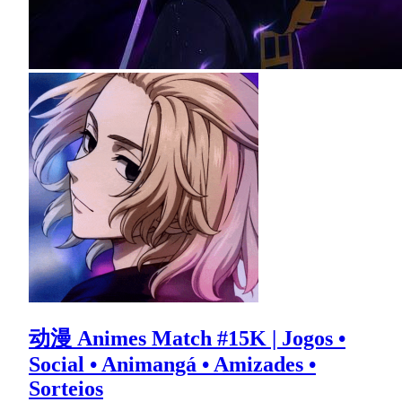
动漫 Animes Match #15K | Jogos •
Social • Animangá • Amizades •
Sorteios