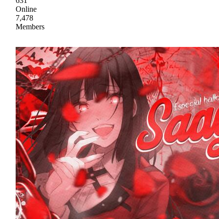
631
Online
7,478
Members