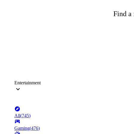
Find a 
Entertainment
All
(
745
)
Gaming
(
476
)