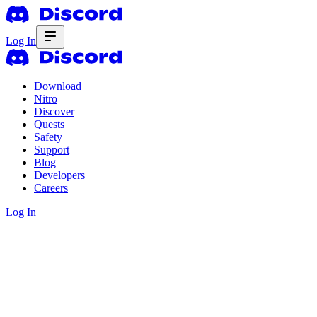
Log In
Download
Nitro
Discover
Quests
Safety
Support
Blog
Developers
Careers
Log In