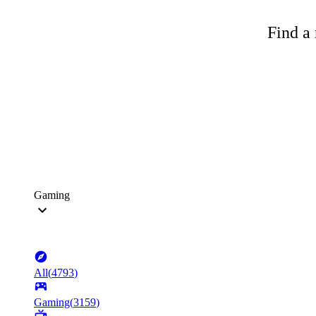
Find a 
Gaming
All
(
4793
)
Gaming
(
3159
)