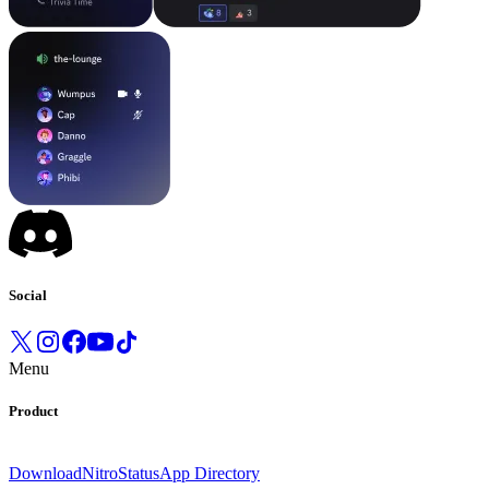
Social
Menu
Product
Download
Nitro
Status
App Directory