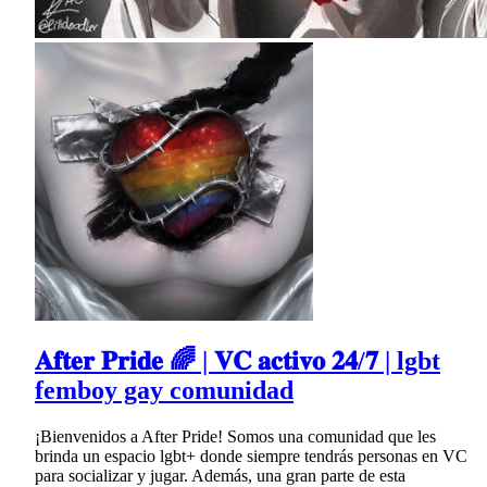
𝐀𝐟𝐭𝐞𝐫 𝐏𝐫𝐢𝐝𝐞 🌈 | 𝐕𝐂 𝐚𝐜𝐭𝐢𝐯𝐨 𝟐𝟒/𝟕 | lgbt
femboy gay comunidad
¡Bienvenidos a After Pride! Somos una comunidad que les
brinda un espacio lgbt+ donde siempre tendrás personas en VC
para socializar y jugar. Además, una gran parte de esta