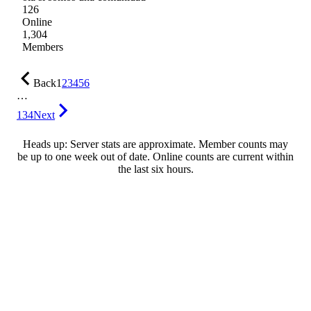
126
Online
1,304
Members
Back
1
2
3
4
5
6
…
134
Next
Heads up: Server stats are approximate. Member counts may
be up to one week out of date. Online counts are current within
the last six hours.