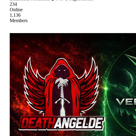
234
Online
1,136
Members