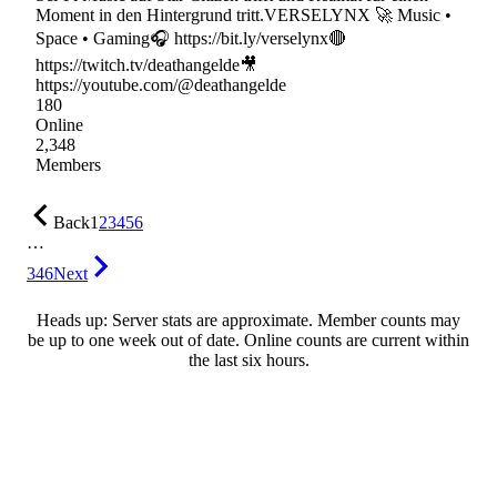
Moment in den Hintergrund tritt.VERSELYNX 🚀 Music •
Space • Gaming🎧 https://bit.ly/verselynx🔴
https://twitch.tv/deathangelde🎥
https://youtube.com/@deathangelde
180
Online
2,348
Members
Back
1
2
3
4
5
6
…
346
Next
Heads up: Server stats are approximate. Member counts may
be up to one week out of date. Online counts are current within
the last six hours.