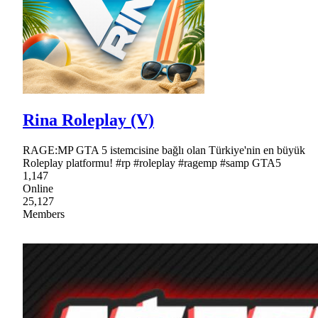
Rina Roleplay (V)
RAGE:MP GTA 5 istemcisine bağlı olan Türkiye'nin en büyük
Roleplay platformu! #rp #roleplay #ragemp #samp GTA5
1,147
Online
25,127
Members