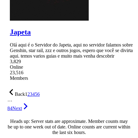
Japeta
Olá aqui é o Servidor do Japeta, aqui no servidor falamos sobre
Genshin, star rail, zzz e outros jogos, espero que você se divirta
aqui. temos varios guias e muito mais venha descobrir
3,829
Online
23,516
Members
Back
1
2
3
4
5
6
…
84
Next
Heads up: Server stats are approximate. Member counts may
be up to one week out of date. Online counts are current within
the last six hours.