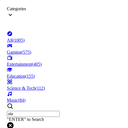
Categories
All
(
1005
)
Gaming
(
575
)
Entertainment
(
405
)
Education
(
155
)
Science & Tech
(
112
)
Music
(
84
)
"ENTER" to Search