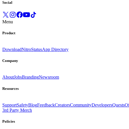
Social
Menu
Product
Download
Nitro
Status
App Directory
Company
About
Jobs
Branding
Newsroom
Resources
Support
Safety
Blog
Feedback
Creators
Community
Developers
Quests
Of
3rd Party Merch
Policies