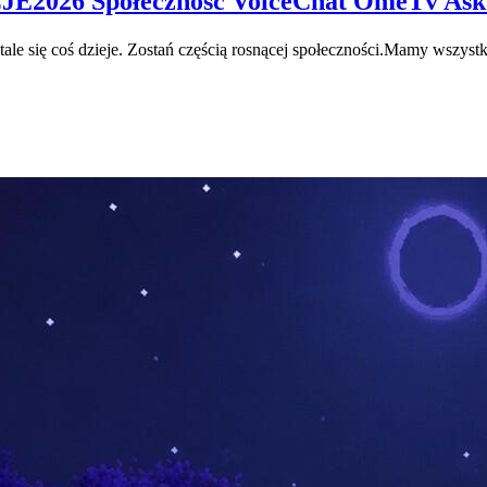
2026 Społeczność VoiceChat OmeTv Ask
le się coś dzieje. Zostań częścią rosnącej społeczności.Mamy wszystk