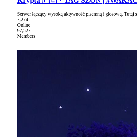
Krypta 🇵🇱・TAG SZON | #WAKACJE
Serwer łączący wysoką aktywność pisemną i głosową. Tutaj sta
7,274
Online
97,527
Members