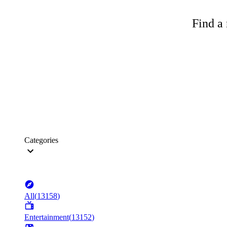
Find a 
Categories
All
(
13158
)
Entertainment
(
13152
)