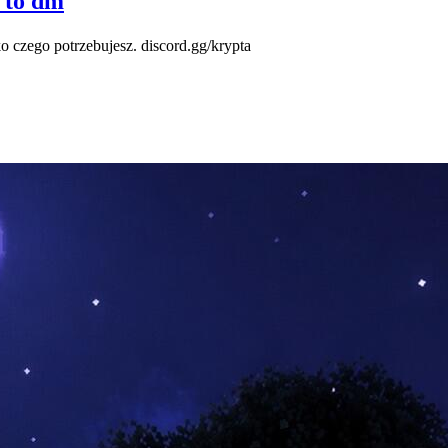
 to dm
o czego potrzebujesz. discord.gg/krypta