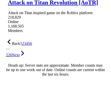
Attack on Titan Revolution [AoTR]
Attack on Titan inspired game on the Roblox platform
218,829
Online
1,168,505
Members
Back
1
2
3
4
5
6
…
226
Next
Heads up: Server stats are approximate. Member counts may
be up to one week out of date. Online counts are current within
the last six hours.