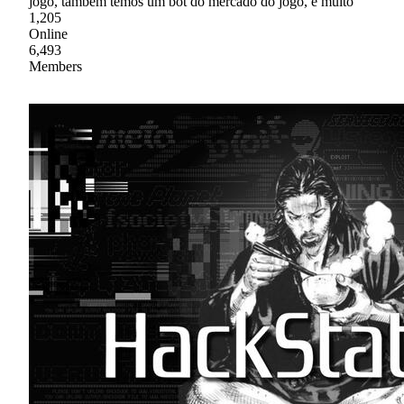
jogo, também temos um bot do mercado do jogo, e muito
1,205
Online
6,493
Members