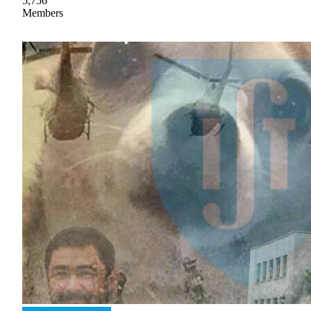
5,756
Members