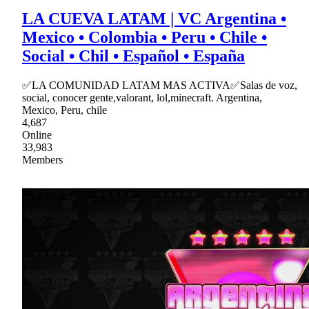
LA CUEVA LATAM | VC Argentina •
Mexico • Colombia • Peru • Chile •
Social • Chil • Español • España
✅LA COMUNIDAD LATAM MAS ACTIVA✅Salas de voz,
social, conocer gente,valorant, lol,minecraft. Argentina,
Mexico, Peru, chile
4,687
Online
33,983
Members