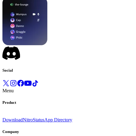
Social
Menu
Product
Download
Nitro
Status
App Directory
Company