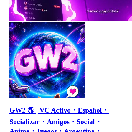
GW2 🌎 | VC Activo・Español・
Socializar・Amigos・Social・
Anime・Juegos・Argentina・