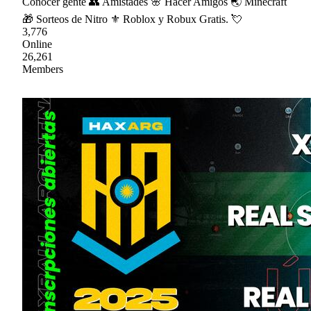
Conocer gente 👥 Amistades 🌸 Hacer Amigos 🌏 Minecraft
🎁 Sorteos de Nitro ⚜ Roblox y Robux Gratis. 💘
3,776
Online
26,261
Members