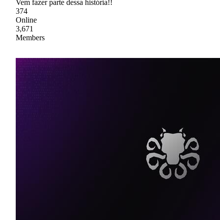
Vem fazer parte dessa história!!
374
Online
3,671
Members