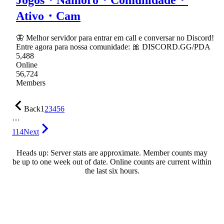
Ativo・Cam
🦋 Melhor servidor para entrar em call e conversar no Discord!
Entre agora para nossa comunidade: 🎀 DISCORD.GG/PDA
5,488
Online
56,724
Members
Back
1
2
3
4
5
6
…
114
Next
Heads up: Server stats are approximate. Member counts may
be up to one week out of date. Online counts are current within
the last six hours.