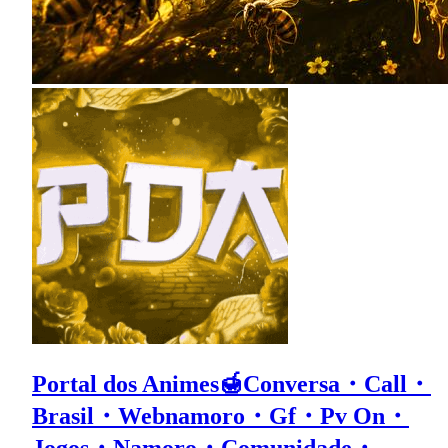
Portal dos Animes🍯Conversa・Call・
Brasil・Webnamoro・Gf・Pv On・
Jogos・Namoro・Comunidade・