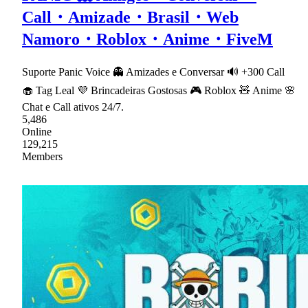
Call・Amizade・Brasil・Web
Namoro・Roblox・Anime・FiveM
Suporte Panic Voice 👻 Amizades e Conversar 🔊 +300 Call
🧁 Tag Leal 💜 Brincadeiras Gostosas 🎮 Roblox 🧸 Anime 🌸
Chat e Call ativos 24/7.
5,486
Online
129,215
Members