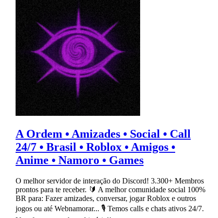
A Ordem • Amizades • Social • Call
24/7 • Brasil • Roblox • Amigos •
Anime • Namoro • Games
O melhor servidor de interação do Discord! 3.300+ Membros
prontos para te receber. 🔰 A melhor comunidade social 100%
BR para: Fazer amizades, conversar, jogar Roblox e outros
jogos ou até Webnamorar... 🎙 Temos calls e chats ativos 24/7.