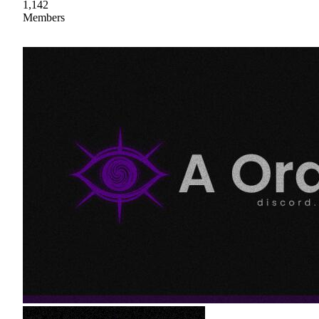
1,142
Members