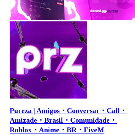
Pureza | Amigos・Conversar・Call・
Amizade・Brasil・Comunidade・
Roblox・Anime・BR・FiveM