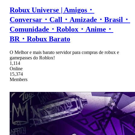
Robux Universe | Amigos・
Conversar・Call・Amizade・Brasil・
Comunidade・Roblox・Anime・
BR・Robux Barato
O Melhor e mais barato servidor para compras de robux e
gamepasses do Roblox!
1,114
Online
15,374
Members