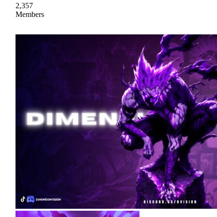
2,357
Members