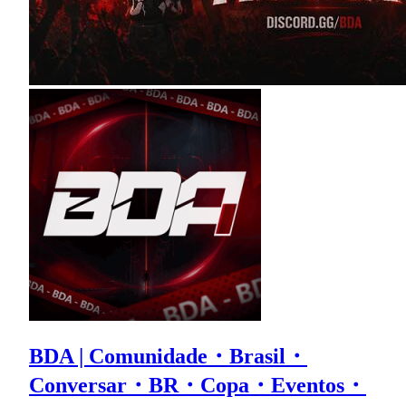
BDA | Comunidade・Brasil・
Conversar・BR・Copa・Eventos・