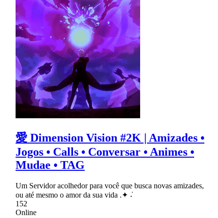
愛 Dimension Vision #2K | Amizades •
Jogos • Calls • Conversar • Animes •
Mudae • TAG
Um Servidor acolhedor para você que busca novas amizades,
ou até mesmo o amor da sua vida .✦ ݁˖
152
Online