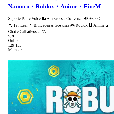
Namoro・Roblox・Anime・FiveM
Suporte Panic Voice 👻 Amizades e Conversar 🔊 +300 Call
🧁 Tag Leal 💜 Brincadeiras Gostosas 🎮 Roblox 🧸 Anime 🌸
Chat e Call ativos 24/7.
5,385
Online
129,133
Members