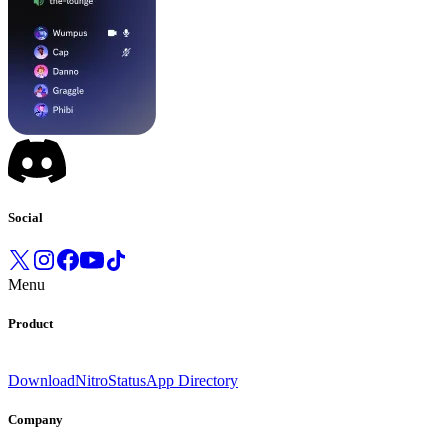
Social
Menu
Product
Download
Nitro
Status
App Directory
Company