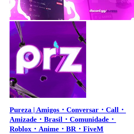
Pureza | Amigos・Conversar・Call・
Amizade・Brasil・Comunidade・
Roblox・Anime・BR・FiveM