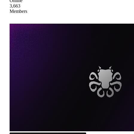
Online
3,663
Members