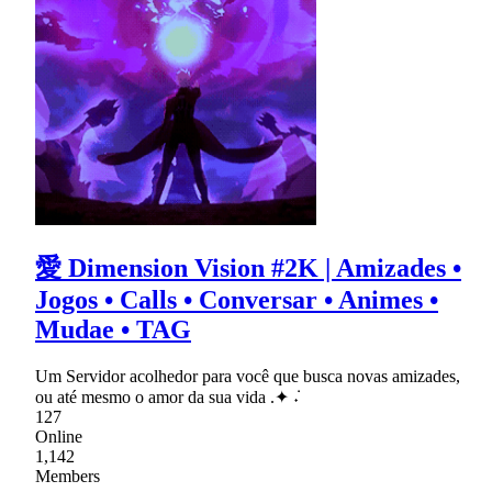
愛 Dimension Vision #2K | Amizades •
Jogos • Calls • Conversar • Animes •
Mudae • TAG
Um Servidor acolhedor para você que busca novas amizades,
ou até mesmo o amor da sua vida .✦ ݁˖
127
Online
1,142
Members