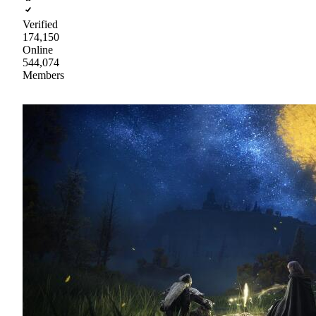
Verified
174,150
Online
544,074
Members