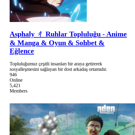
Asphaly ㄔ Ruhlar Topluluğu - Anime
& Manga & Oyun & Sohbet &
Eğlence
Topluluğumuz çeşitli insanları bir araya getirerek
sosyalleşmesini sağlayan bir dost arkadaş ortamıdır.
946
Online
5,421
Members