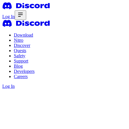
Log In
Download
Nitro
Discover
Quests
Safety
Support
Blog
Developers
Careers
Log In