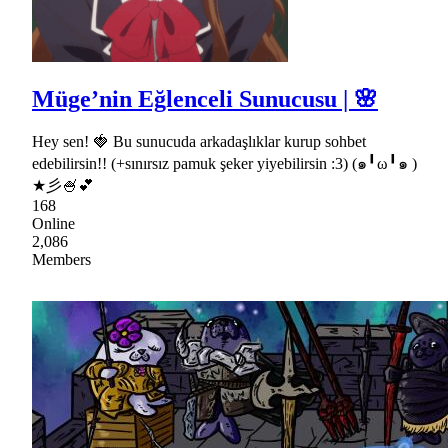
Müge’nin Eğlenceli Sunucusu | 🌸
Hey sen! 🍓 Bu sunucuda arkadaşlıklar kurup sohbet
edebilirsin!! (+sınırsız pamuk şeker yiyebilirsin :3) (๑╹ω╹๑ )
★彡🍧💕
168
Online
2,086
Members