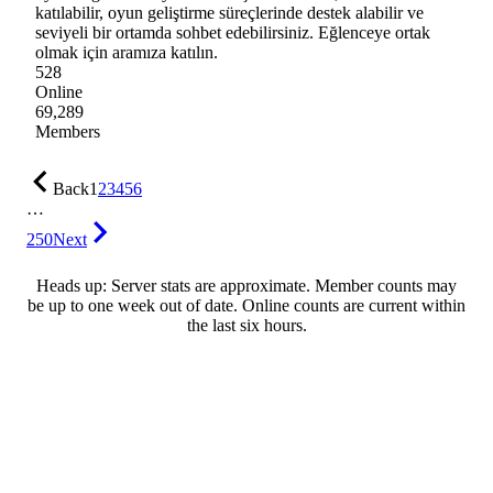
katılabilir, oyun geliştirme süreçlerinde destek alabilir ve
seviyeli bir ortamda sohbet edebilirsiniz. Eğlenceye ortak
olmak için aramıza katılın.
528
Online
69,289
Members
Back
1
2
3
4
5
6
…
250
Next
Heads up: Server stats are approximate. Member counts may
be up to one week out of date. Online counts are current within
the last six hours.