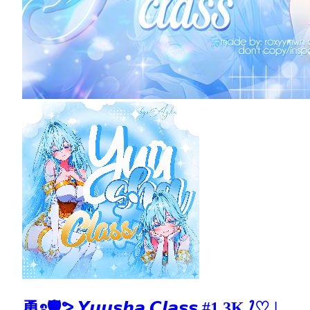
勇ᩡ🛡ᕗ 𝙔𝙪𝙪𝙨𝙝𝙖 𝘾𝙡𝙖𝙨𝙨 #1,3K ⟅♡ |