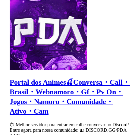
Portal dos Animes🍒Conversa・Call・
Brasil・Webnamoro・Gf・Pv On・
Jogos・Namoro・Comunidade・
Ativo・Cam
🦋 Melhor servidor para entrar em call e conversar no Discord!
Entre agora para nossa comunidade: 🎀 DISCORD.GG/PDA