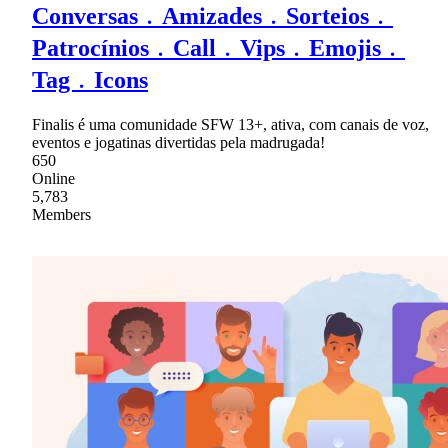
Conversas﹒Amizades﹒Sorteios﹒
Patrocínios﹒Call﹒Vips﹒Emojis﹒
Tag﹒Icons
Finalis é uma comunidade SFW 13+, ativa, com canais de voz,
eventos e jogatinas divertidas pela madrugada!
650
Online
5,783
Members