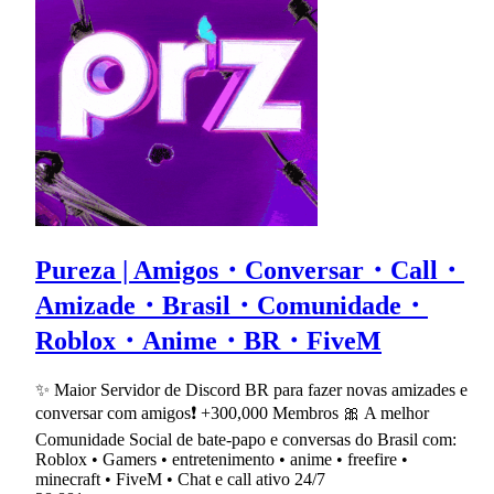
Pureza | Amigos・Conversar・Call・
Amizade・Brasil・Comunidade・
Roblox・Anime・BR・FiveM
✨ Maior Servidor de Discord BR para fazer novas amizades e
conversar com amigos❗ +300,000 Membros 🎀 A melhor
Comunidade Social de bate-papo e conversas do Brasil com:
Roblox • Gamers • entretenimento • anime • freefire •
minecraft • FiveM • Chat e call ativo 24/7