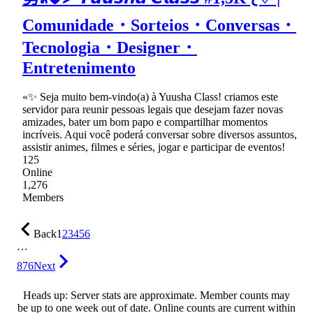
Comunidade・Sorteios・Conversas・
Tecnologia・Designer・
Entretenimento
«✨ Seja muito bem-vindo(a) à Yuusha Class! criamos este
servidor para reunir pessoas legais que desejam fazer novas
amizades, bater um bom papo e compartilhar momentos
incríveis. Aqui você poderá conversar sobre diversos assuntos,
assistir animes, filmes e séries, jogar e participar de eventos!
125
Online
1,276
Members
Back
1
2
3
4
5
6
…
876
Next
Heads up: Server stats are approximate. Member counts may
be up to one week out of date. Online counts are current within