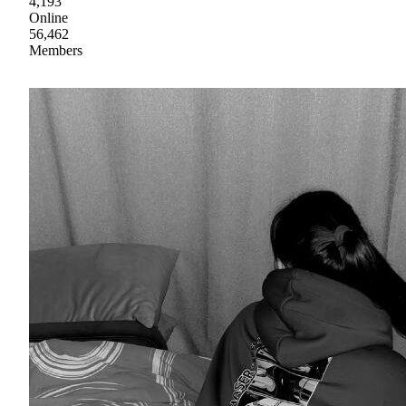
4,193
Online
56,462
Members