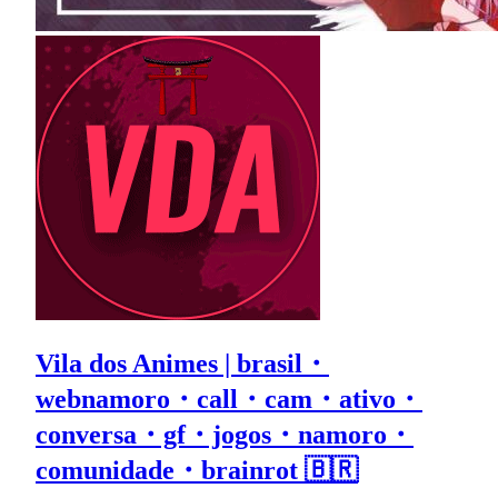
Vila dos Animes | brasil・
webnamoro・call・cam・ativo・
conversa・gf・jogos・namoro・
comunidade・brainrot 🇧🇷