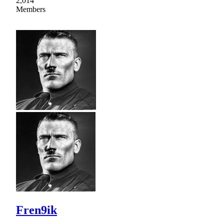
2,014
Members
Fren9ik