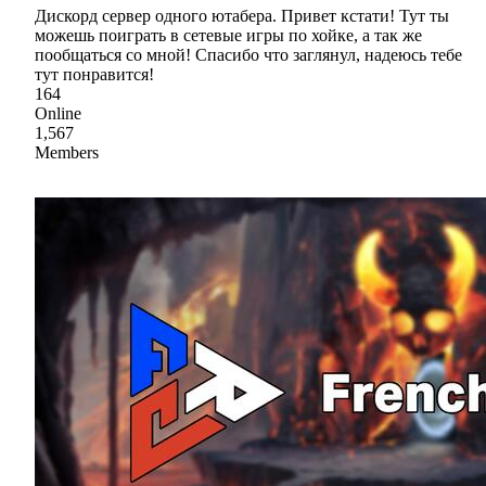
Дискорд сервер одного ютабера. Привет кстати! Тут ты
можешь поиграть в сетевые игры по хойке, а так же
пообщаться со мной! Спасибо что заглянул, надеюсь тебе
тут понравится!
164
Online
1,567
Members