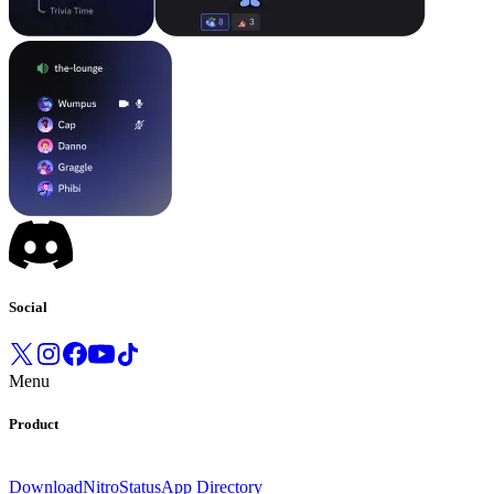
Social
Menu
Product
Download
Nitro
Status
App Directory