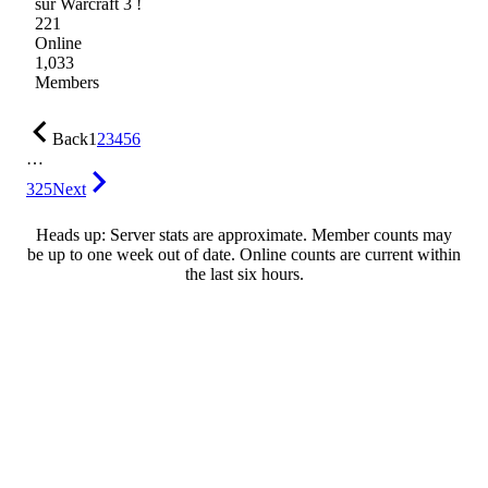
sur Warcraft 3 !
221
Online
1,033
Members
Back
1
2
3
4
5
6
…
325
Next
Heads up: Server stats are approximate. Member counts may
be up to one week out of date. Online counts are current within
the last six hours.