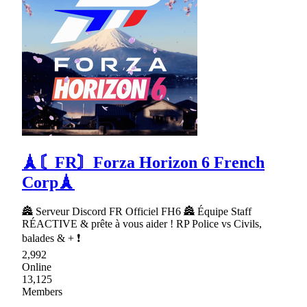
🗼〘FR〙Forza Horizon 6 French
Corp🗼
🏯 Serveur Discord FR Officiel FH6 🏯 Équipe Staff
RÉACTIVE & prête à vous aider ! RP Police vs Civils,
balades & + ❗
2,992
Online
13,125
Members