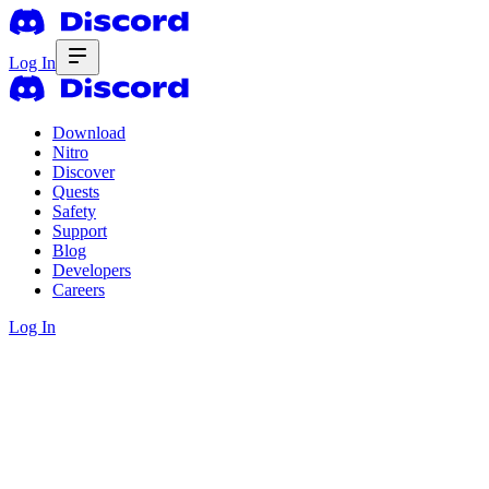
Log In
Download
Nitro
Discover
Quests
Safety
Support
Blog
Developers
Careers
Log In