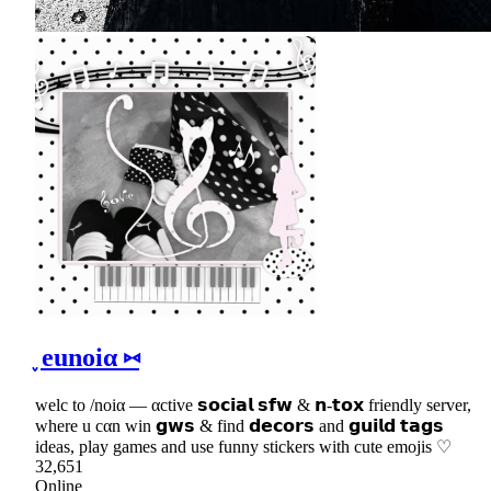
֪ eunoiα ⑅
welc to /noiα — αctive 𝘀𝗼𝗰𝗶𝗮𝗹 𝘀𝗳𝘄 & 𝗻-𝘁𝗼𝘅 friendly server,
where u cαn win 𝗴𝘄𝘀 & find 𝗱𝗲𝗰𝗼𝗿𝘀 and 𝗴𝘂𝗶𝗹𝗱 𝘁𝗮𝗴𝘀
ideas, play games and use funny stickers with cute emojis ♡
32,651
Online