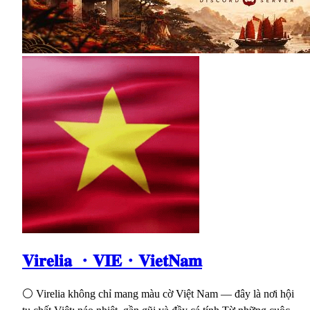
𝐕𝐢𝐫𝐞𝐥𝐢𝐚 ・𝐕𝐈𝐄・𝐕𝐢𝐞𝐭𝐍𝐚𝐦
⚪ Virelia không chỉ mang màu cờ Việt Nam — đây là nơi hội