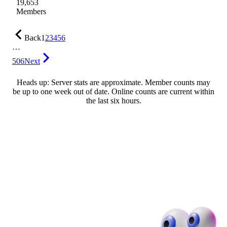
19,653
Members
Back
1
2
3
4
5
6
…
506
Next
Heads up: Server stats are approximate. Member counts may
be up to one week out of date. Online counts are current within
the last six hours.