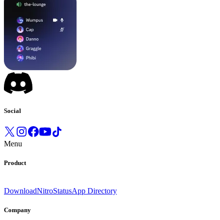
Social
Menu
Product
Download
Nitro
Status
App Directory
Company