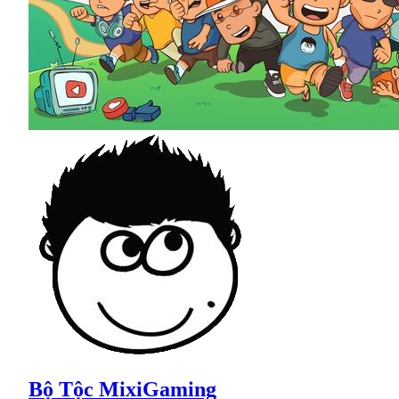
Bộ Tộc MixiGaming