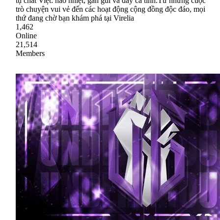
tụ chất Việt: náo nhiệt, gần gũi và đầy cá tính.Từ những cuộc
trò chuyện vui vẻ đến các hoạt động cộng đồng độc đáo, mọi
thứ đang chờ bạn khám phá tại Virelia
1,462
Online
21,514
Members