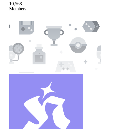
10,568
Members