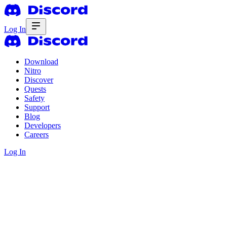
Log In
Download
Nitro
Discover
Quests
Safety
Support
Blog
Developers
Careers
Log In