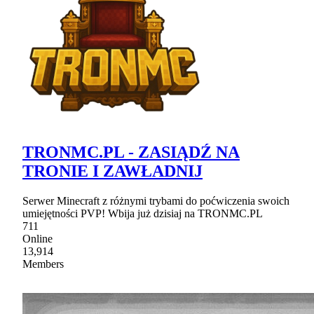
TRONMC.PL - ZASIĄDŹ NA
TRONIE I ZAWŁADNIJ
Serwer Minecraft z różnymi trybami do poćwiczenia swoich
umiejętności PVP! Wbija już dzisiaj na TRONMC.PL
711
Online
13,914
Members