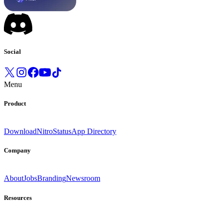
Social
Menu
Product
Download
Nitro
Status
App Directory
Company
About
Jobs
Branding
Newsroom
Resources