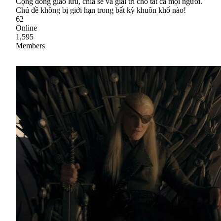
Cộng đồng giao lưu, chia sẻ và giải trí cho tất cả mọi người.
Chủ đề không bị giới hạn trong bất kỳ khuôn khổ nào!
62
Online
1,595
Members