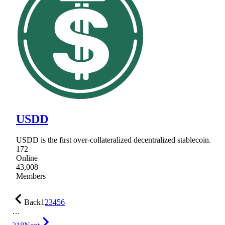
USDD
USDD is the first over-collateralized decentralized stablecoin.
172
Online
43,008
Members
Back
1
2
3
4
5
6
…