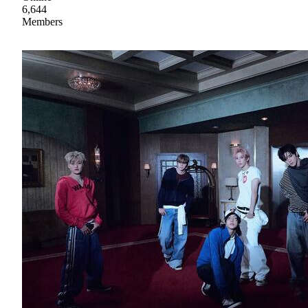
6,644
Members