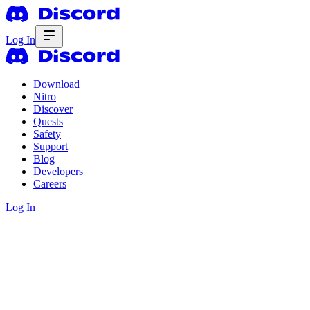
Log In
Download
Nitro
Discover
Quests
Safety
Support
Blog
Developers
Careers
Log In