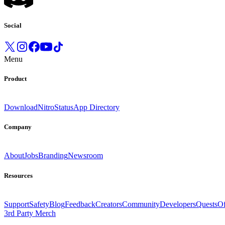
Social
Menu
Product
Download
Nitro
Status
App Directory
Company
About
Jobs
Branding
Newsroom
Resources
Support
Safety
Blog
Feedback
Creators
Community
Developers
Quests
Of
3rd Party Merch