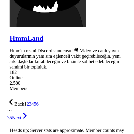
HmmLand
Hmm'ın resmi Discord sunucusu! 🎥 Video ve canlı yayın
duyurularının yanı sıra eğlenceli vakit geçirebileceğin, yeni
arkadaşlıklar kurabileceğin ve bizimle sohbet edebileceğin
samimi bir topluluk.
182
Online
2,580
Members
Back
1
2
3
4
5
6
…
35
Next
Heads up: Server stats are approximate. Member counts may