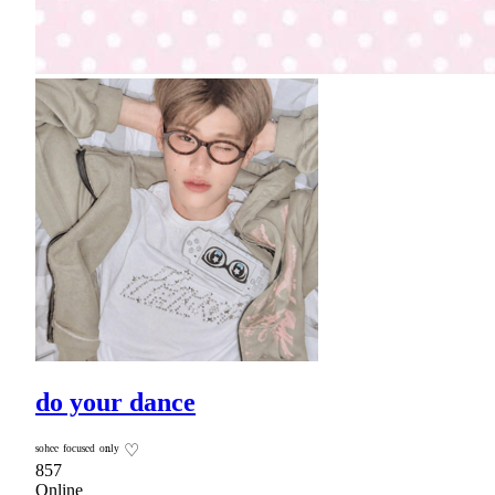
do your dance
ˢᵒʰᵉᵉ ᶠᵒᶜᵘˢᵉᵈ ᵒⁿˡʸ ♡
857
Online