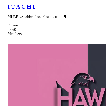
I T A C H I
MLBB ve sohbet discord sunucusu.👋🏻
83
Online
4,060
Members