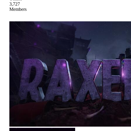
3,727
Members