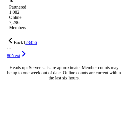
Partnered
1,082
Online
7,296
Members
Back
1
2
3
4
5
6
…
80
Next
Heads up: Server stats are approximate. Member counts may
be up to one week out of date. Online counts are current within
the last six hours.