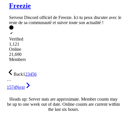
Freezie
Serveur Discord officiel de Freezie. Ici tu peux discuter avec le
reste de sa communauté et suivre toute son actualité !
Verified
1,121
Online
21,690
Members
Back
1
2
3
4
5
6
…
1574
Next
Heads up: Server stats are approximate. Member counts may
be up to one week out of date. Online counts are current within
the last six hours.