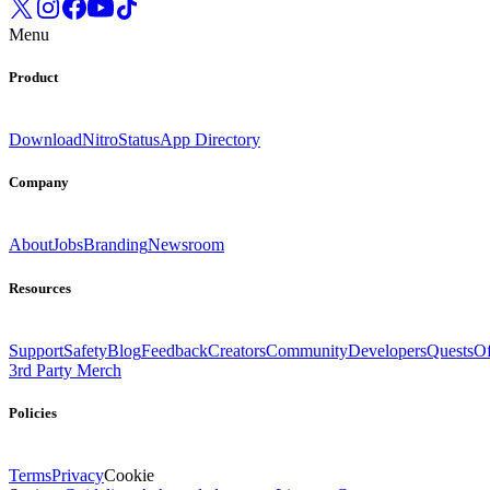
Menu
Product
Download
Nitro
Status
App Directory
Company
About
Jobs
Branding
Newsroom
Resources
Support
Safety
Blog
Feedback
Creators
Community
Developers
Quests
Of
3rd Party Merch
Policies
Terms
Privacy
Cookie