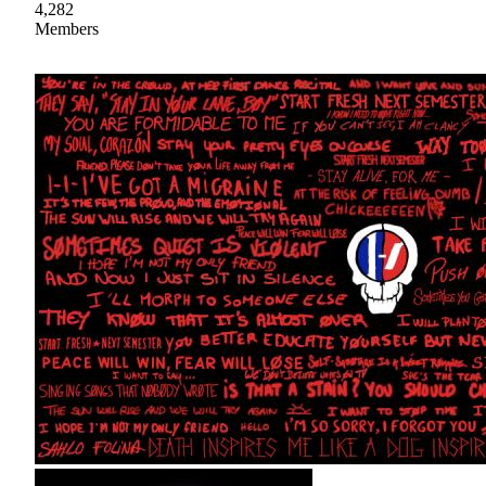
4,282
Members