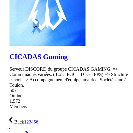
CICADAS Gaming
Serveur DISCORD du groupe CICADAS GAMING. =>
Communautés variées. ( LoL- FGC - TCG - FPS) => Structure
esport. => Accompagnement d'équipe amatrice. Société situé à
Toulon.
507
Online
1,572
Members
Back
1
2
3
4
5
6
…