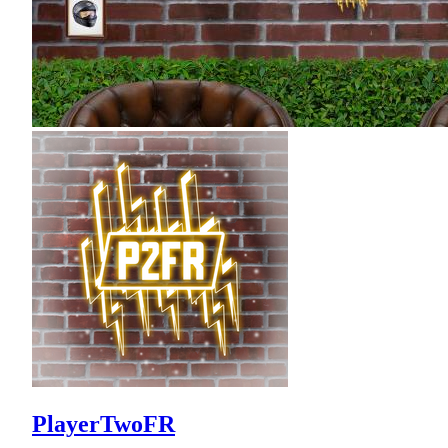
PlayerTwoFR