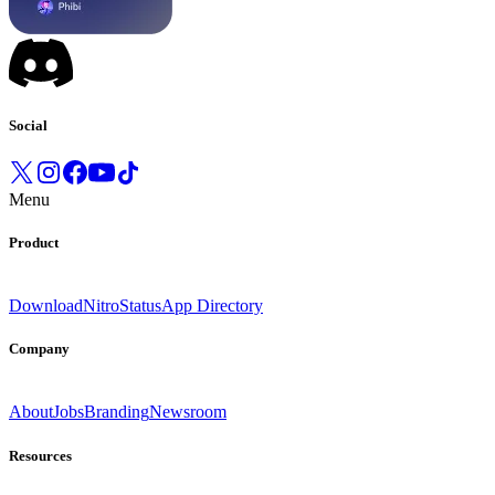
Social
Menu
Product
Download
Nitro
Status
App Directory
Company
About
Jobs
Branding
Newsroom
Resources