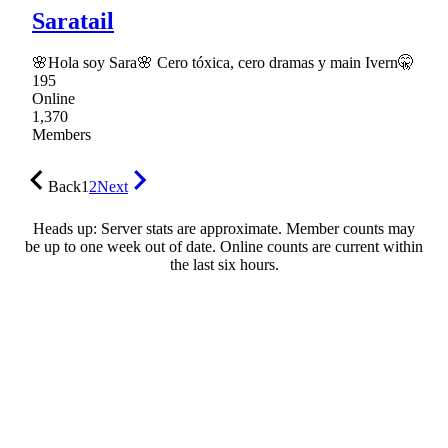
Saratail
🌸Hola soy Sara🌸 Cero tóxica, cero dramas y main Ivern🤫
195
Online
1,370
Members
Back
1
2
Next
Heads up: Server stats are approximate. Member counts may
be up to one week out of date. Online counts are current within
the last six hours.