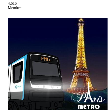
4,616
Members