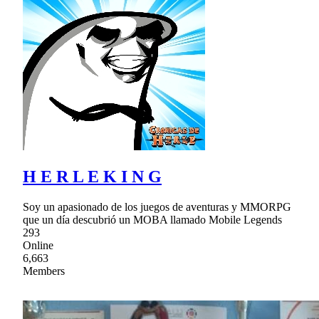
H E R L E K I N G
Soy un apasionado de los juegos de aventuras y MMORPG
que un día descubrió un MOBA llamado Mobile Legends
293
Online
6,663
Members