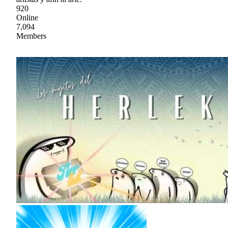
920
Online
7,094
Members