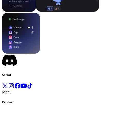
Social
Menu
Product