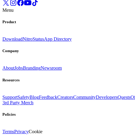
Menu
Product
Download
Nitro
Status
App Directory
Company
About
Jobs
Branding
Newsroom
Resources
Support
Safety
Blog
Feedback
Creators
Community
Developers
Quests
Of
3rd Party Merch
Policies
Terms
Privacy
Cookie