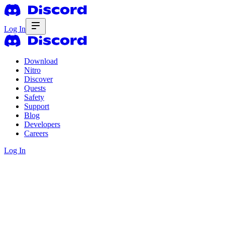
Log In
Download
Nitro
Discover
Quests
Safety
Support
Blog
Developers
Careers
Log In