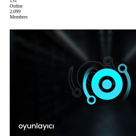
131
Online
2,099
Members