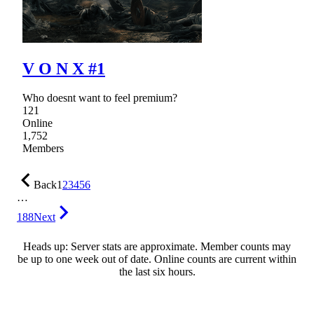
V O N X #1
Who doesnt want to feel premium?
121
Online
1,752
Members
Back
1
2
3
4
5
6
…
188
Next
Heads up: Server stats are approximate. Member counts may
be up to one week out of date. Online counts are current within
the last six hours.