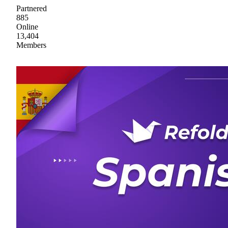
Partnered
885
Online
13,404
Members