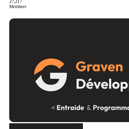
27,217
Members