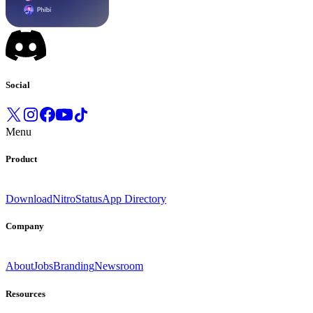
Social
Menu
Product
Download
Nitro
Status
App Directory
Company
About
Jobs
Branding
Newsroom
Resources