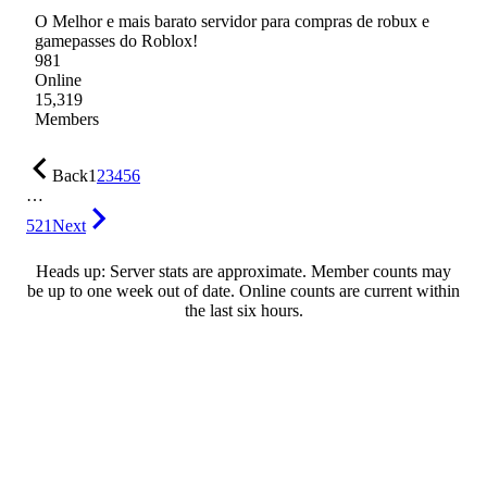
O Melhor e mais barato servidor para compras de robux e
gamepasses do Roblox!
981
Online
15,319
Members
Back
1
2
3
4
5
6
…
521
Next
Heads up: Server stats are approximate. Member counts may
be up to one week out of date. Online counts are current within
the last six hours.