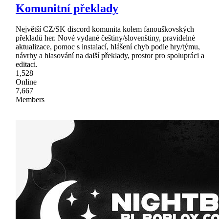
Komunitní překlady
Největší CZ/SK discord komunita kolem fanouškovských
překladů her. Nové vydané češtiny/slovenštiny, pravidelné
aktualizace, pomoc s instalací, hlášení chyb podle hry/týmu,
návrhy a hlasování na další překlady, prostor pro spolupráci a
editaci.
1,528
Online
7,667
Members