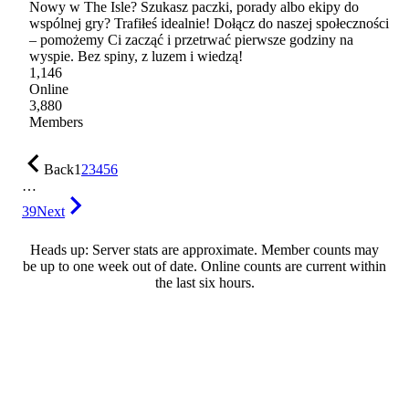
Nowy w The Isle? Szukasz paczki, porady albo ekipy do
wspólnej gry? Trafiłeś idealnie! Dołącz do naszej społeczności
– pomożemy Ci zacząć i przetrwać pierwsze godziny na
wyspie. Bez spiny, z luzem i wiedzą!
1,146
Online
3,880
Members
Back
1
2
3
4
5
6
…
39
Next
Heads up: Server stats are approximate. Member counts may
be up to one week out of date. Online counts are current within
the last six hours.