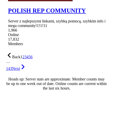
POLISH REP COMMUNITY
Server z najlepszymi linkami, szybką pomocą, szybkim info i
mega community!1!1!11
1,966
Online
17,832
Members
Back
1
2
3
4
5
6
…
143
Next
Heads up: Server stats are approximate. Member counts may
be up to one week out of date. Online counts are current within
the last six hours.