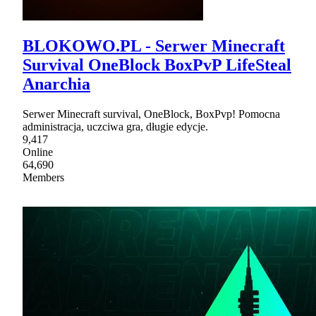
BLOKOWO.PL - Serwer Minecraft
Survival OneBlock BoxPvP LifeSteal
Anarchia
Serwer Minecraft survival, OneBlock, BoxPvp! Pomocna
administracja, uczciwa gra, długie edycje.
9,417
Online
64,690
Members