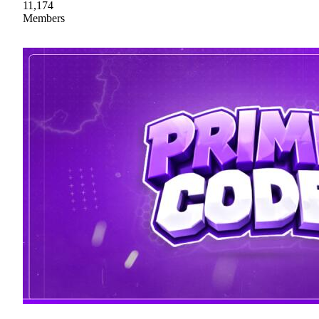
11,174
Members