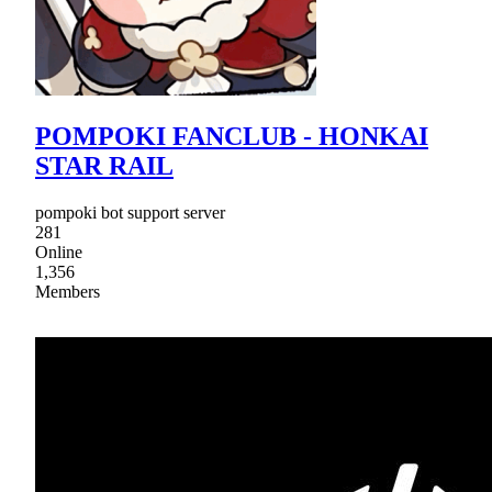
POMPOKI FANCLUB - HONKAI
STAR RAIL
pompoki bot support server
281
Online
1,356
Members