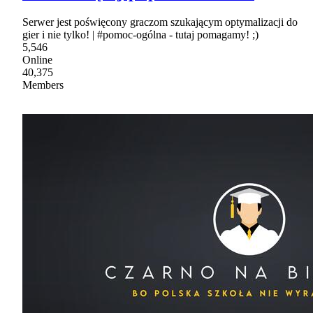
Serwer jest poświęcony graczom szukającym optymalizacji do
gier i nie tylko! | #pomoc-ogólna - tutaj pomagamy! ;)
5,546
Online
40,375
Members