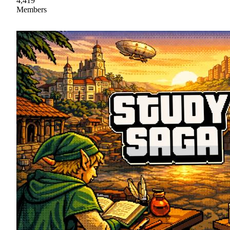
4,419
Members