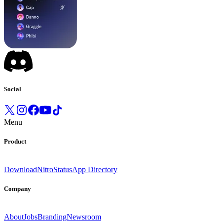
Social
Menu
Product
Download
Nitro
Status
App Directory
Company
About
Jobs
Branding
Newsroom