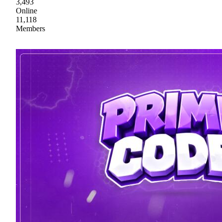
3,493
Online
11,118
Members