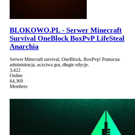
BLOKOWO.PL - Serwer Minecraft
Survival OneBlock BoxPvP LifeSteal
Anarchia
Serwer Minecraft survival, OneBlock, BoxPvp! Pomocna
administracja, uczciwa gra, długie edycje.
3,422
Online
64,369
Members