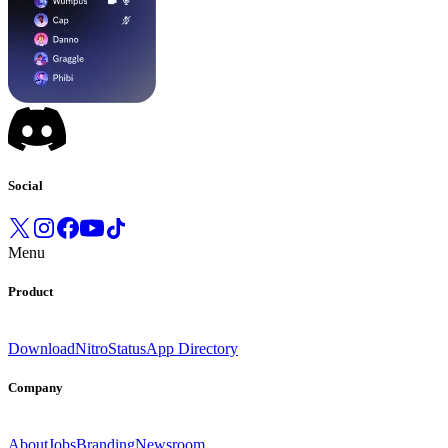
Social
Menu
Product
Download
Nitro
Status
App Directory
Company
About
Jobs
Branding
Newsroom