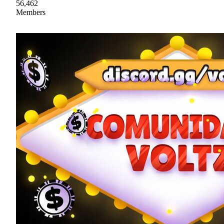
56,462
Members