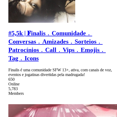
#5,5k | 𝐅inalis﹒Comunidade﹒
Conversas﹒Amizades﹒Sorteios﹒
Patrocínios﹒Call﹒Vips﹒Emojis﹒
Tag﹒Icons
Finalis é uma comunidade SFW 13+, ativa, com canais de voz,
eventos e jogatinas divertidas pela madrugada!
650
Online
5,783
Members