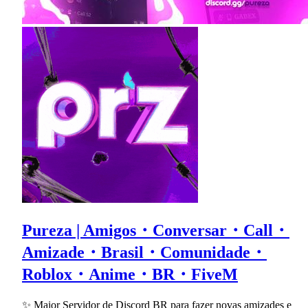
Pureza | Amigos・Conversar・Call・
Amizade・Brasil・Comunidade・
Roblox・Anime・BR・FiveM
✨ Maior Servidor de Discord BR para fazer novas amizades e