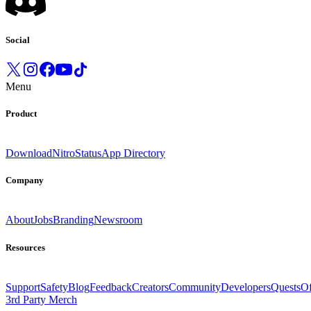
Social
Menu
Product
Download
Nitro
Status
App Directory
Company
About
Jobs
Branding
Newsroom
Resources
Support
Safety
Blog
Feedback
Creators
Community
Developers
Quests
Of
3rd Party Merch